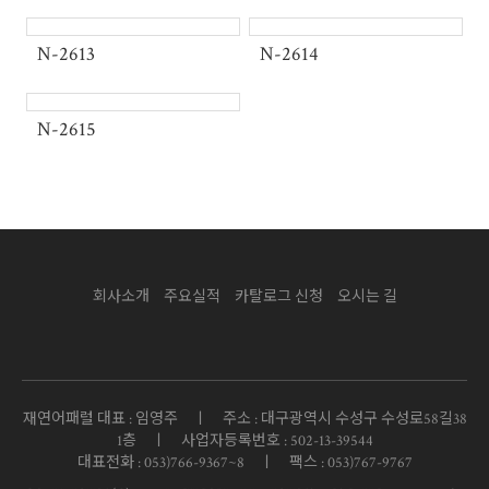
N-2613
N-2614
2026 SS Collection
재연어패럴 신상품 출시
착용감이 좋은 슬림한 핏감의 라인을 주는
오피스룩
불편함은 없애고 편안함을 느낄 수
N-2615
있는 유니폼, 재연어패럴이 함께 합니다.
View more
회사소개
주요실적
카탈로그 신청
오시는 길
재연어패럴 대표 : 임영주 ㅣ 주소 : 대구광역시 수성구 수성로58길38
1층 ㅣ 사업자등록번호 : 502-13-39544
대표전화 : 053)766-9367~8 ㅣ 팩스 : 053)767-9767