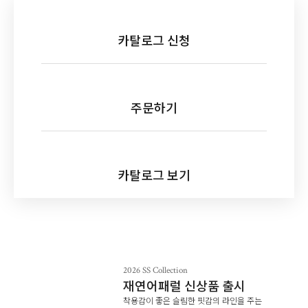
카탈로그 신청
주문하기
2026 SS Collection
재연어패럴 신상품 출시
착용감이 좋은 슬림한 핏감의 라인을 주는
카탈로그 보기
오피스룩
불편함은 없애고 편안함을 느낄 수
있는 유니폼, 재연어패럴이 함께 합니다.
View more
2026 SS Collection
재연어패럴 신상품 출시
착용감이 좋은 슬림한 핏감의 라인을 주는