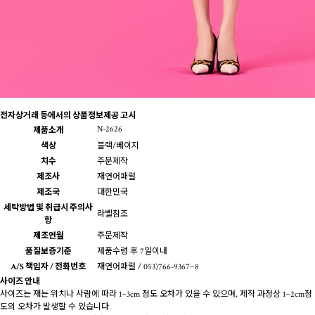
전자상거래 등에서의 상품정보제공 고시
N-2626
제품소개
색상
블랙/베이지
치수
주문제작
제조사
재연어패럴
제조국
대한민국
세탁방법 및 취급시 주의사
라벨참조
항
제조연월
주문제작
품질보증기준
제품수령 후 7일이내
A/S 책임자 / 전화번호
재연어패럴 / 053)766-9367~8
사이즈 안내
사이즈는 재는 위치나 사람에 따라 1~3cm 정도 오차가 있을 수 있으며, 제작 과정상 1~2cm정
도의 오차가 발생할 수 있습니다.