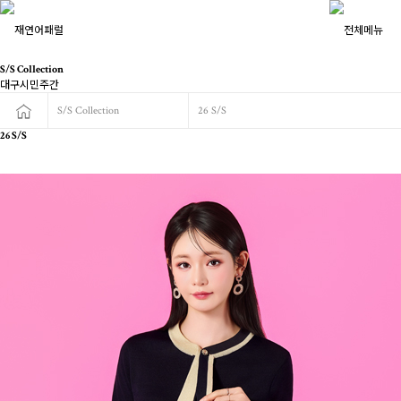
S/S Collection
대구시민주간
S/S Collection
26 S/S
26 S/S