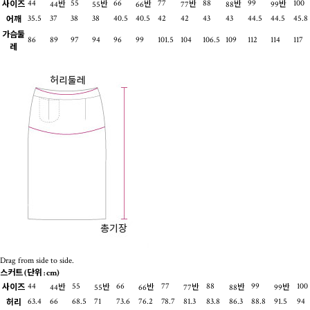
44
55
66
77
88
99
100
사이즈
44반
55반
66반
77반
88반
99반
35.5
37
38
38
40.5
40.5
42
42
43
43
44.5
44.5
45.8
어깨
가슴둘
86
89
97
94
96
99
101.5
104
106.5
109
112
114
117
레
Drag from side to side.
스커트
(단위 : cm)
44
55
66
77
88
99
100
사이즈
44반
55반
66반
77반
88반
99반
63.4
66
68.5
71
73.6
76.2
78.7
81.3
83.8
86.3
88.8
91.5
94
허리