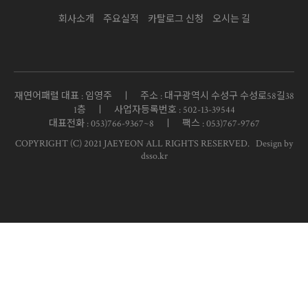
회사소개
주요실적
카탈로그 신청
오시는 길
재연어패럴 대표 : 임영주 ㅣ 주소 : 대구광역시 수성구 수성로58길38
1층 ㅣ 사업자등록번호 : 502-13-39544
대표전화 : 053)766-9367~8 ㅣ 팩스 : 053)767-9767
COPYRIGHT (C) 2021 JAEYEON ALL RIGHTS RESERVED.
Design by
dsso.kr