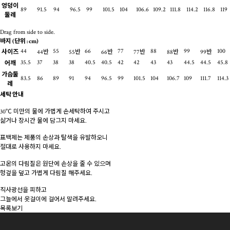
엉덩이
89
91.5
94
96.5
99
101.5
104
106.6
109.2
111.8
114.2
116.8
119
둘레
Drag from side to side.
바지
(단위 : cm)
44
55
66
77
88
99
100
사이즈
44반
55반
66반
77반
88반
99반
35.5
37
38
38
40.5
40.5
42
42
43
43
44.5
44.5
45.8
어깨
가슴둘
83.5
86
89
91
94
96.5
99
101.5
104
106.7
109
111.7
114.3
레
세탁 안내
30℃ 미만의 물에 가볍게 손세탁하여 주시고
삶거나 장시간 물에 담그지 마세요.
표백제는 제품의 손상과 탈색을 유발하오니
절대로 사용하지 마세요.
고온의 다림질은 원단에 손상을 줄 수 있으며
헝겊을 덮고 가볍게 다림질 해주세요.
직사광선을 피하고
그늘에서 옷걸이에 걸어서 말려주세요.
목록보기