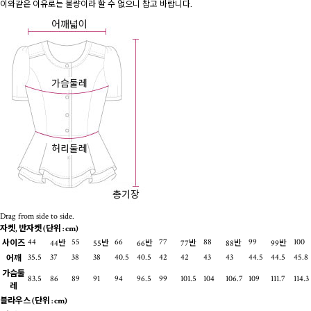
이와같은 이유로는 불량이라 할 수 없으니 참고 바랍니다.
Drag from side to side.
자켓, 반자켓
(단위 : cm)
44
55
66
77
88
99
100
사이즈
44반
55반
66반
77반
88반
99반
35.5
37
38
38
40.5
40.5
42
42
43
43
44.5
44.5
45.8
어깨
가슴둘
83.5
86
89
91
94
96.5
99
101.5
104
106.7
109
111.7
114.3
레
블라우스
(단위 : cm)