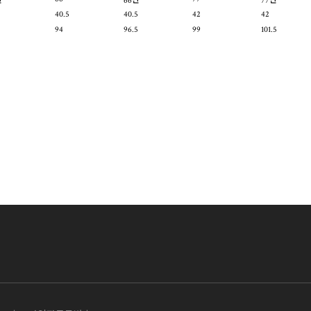
반
66반
77반
40.5
40.5
42
42
94
96.5
99
101.5