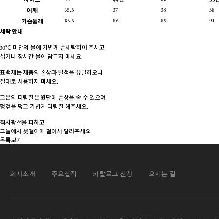
사이즈
44반
55
35.5
37
38
38
어깨
83.5
86
89
91
가슴둘레
세탁 안내
30℃ 미만의 물에 가볍게 손세탁하여 주시고
삶거나 장시간 물에 담그지 마세요.
표백제는 제품의 손상과 탈색을 유발하오니
절대로 사용하지 마세요.
고온의 다림질은 원단에 손상을 줄 수 있으며
헝겊을 덮고 가볍게 다림질 해주세요.
직사광선을 피하고
그늘에서 옷걸이에 걸어서 말려주세요.
목록보기
회사소개
주요실적
카탈로그 신청
오시는 길