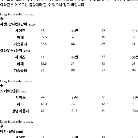
이와같은 이유로는 불량이라 할 수 없으니 참고 바랍니다.
Drag from side to side.
자켓, 반자켓
(단위 : cm)
44
55
사이즈
44반
55
35.5
37
38
38
어깨
83.5
86
89
91
가슴둘레
블라우스
(단위 : cm)
44
55
사이즈
44반
55
35.5
37
38
38
어깨
86
89
97
94
가슴둘레
Drag from side to side.
스커트
(단위 : cm)
44
55
사이즈
44반
55
63.4
66
68.5
71
허리
89
91.5
94
96.
엉덩이 둘레
Drag from side to side.
바지
(단위 : cm)
44
55