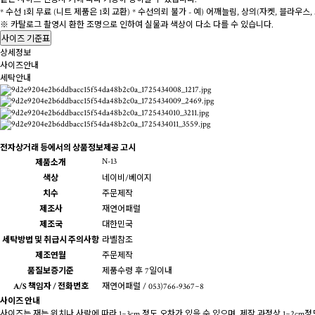
* 수선 1회 무료 (니트 제품은 1회 교환)
* 수선의뢰 불가 - 예) 어깨늘림, 상의(자켓, 블라우스,
※ 카탈로그 촬영시 환한 조명으로 인하여 실물과 색상이 다소 다를 수 있습니다.
사이즈 기준표
상세정보
사이즈안내
세탁안내
전자상거래 등에서의 상품정보제공 고시
N-13
제품소개
색상
네이비/베이지
치수
주문제작
제조사
재연어패럴
제조국
대한민국
세탁방법 및 취급시 주의사항
라벨참조
제조연월
주문제작
품질보증기준
제품수령 후 7일이내
A/S 책임자 / 전화번호
재연어패럴 / 053)766-9367~8
사이즈 안내
사이즈는 재는 위치나 사람에 따라 1~3cm 정도 오차가 있을 수 있으며, 제작 과정상 1~2cm