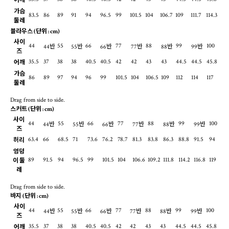
어깨
가슴
83.5
86
89
91
94
96.5
99
101.5
104
106.7
109
111.7
114.3
둘레
블라우스
(단위 : cm)
사이
44
55
66
77
88
99
100
44반
55반
66반
77반
88반
99반
즈
35.5
37
38
38
40.5
40.5
42
42
43
43
44.5
44.5
45.8
어깨
가슴
86
89
97
94
96
99
101.5
104
106.5
109
112
114
117
둘레
Drag from side to side.
스커트
(단위 : cm)
사이
44
55
66
77
88
99
100
44반
55반
66반
77반
88반
99반
즈
63.4
66
68.5
71
73.6
76.2
78.7
81.3
83.8
86.3
88.8
91.5
94
허리
엉덩
89
91.5
94
96.5
99
101.5
104
106.6
109.2
111.8
114.2
116.8
119
이 둘
레
Drag from side to side.
바지
(단위 : cm)
사이
44
55
66
77
88
99
100
44반
55반
66반
77반
88반
99반
즈
35.5
37
38
38
40.5
40.5
42
42
43
43
44.5
44.5
45.8
어깨