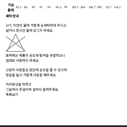
가슴
83.5
86
89
91
94
96.5
99
101.5
104
106.7
109
111.7
114.3
둘레
세탁 안내
30℃ 미만의 물에 가볍게 손세탁하여 주시고
삶거나 장시간 물에 담그지 마세요.
표백제는 제품의 손상과 탈색을 유발하오니
절대로 사용하지 마세요.
고온의 다림질은 원단에 손상을 줄 수 있으며
헝겊을 덮고 가볍게 다림질 해주세요.
직사광선을 피하고
그늘에서 옷걸이에 걸어서 말려주세요.
목록보기