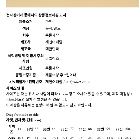
전자상거래 등에서의 상품정보제공 고시
N-03
제품소개
색상
블랙/골드
치수
주문제작
제조사
재연어패럴
제조국
대한민국
세탁방법 및 취급시 주의
라벨참조
사항
제조연월
주문제작
품질보증기준
제품수령 후 7일이내
A/S 책임자 / 전화번호
재연어패럴 / 053)766-9367~8
사이즈 안내
사이즈는 재는 위치나 사람에 따라 1~3cm 정도 오차가 있을 수 있으며, 제작 과정상 1
~2cm정도의 오차가 발생할 수 있습니다.
이와같은 이유로는 불량이라 할 수 없으니 참고 바랍니다.
Drag from side to side.
자켓, 반자켓
(단위 : cm)
사이
44
55
66
77
88
99
100
44반
55반
66반
77반
88반
99반
즈
35.5
37
38
38
40.5
40.5
42
42
43
43
44.5
44.5
45.8