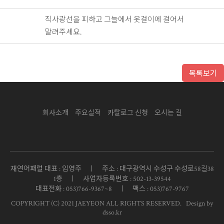
직사광선을 피하고
그늘에서 옷걸이에 걸어서
말려주세요.
목록보기
회사소개
주요실적
카탈로그 신청
오시는 길
재연어패럴 대표 : 임영주 ㅣ 주소 : 대구광역시 수성구 수성로58길38
1층 ㅣ 사업자등록번호 : 502-13-39544
대표전화 : 053)766-9367~8 ㅣ 팩스 : 053)767-9767
COPYRIGHT (C) 2021 JAEYEON ALL RIGHTS RESERVED.
Design by
dsso.kr