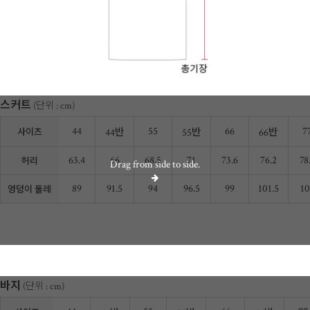
스커트
(단위 : cm)
44
55
66
7
44반
55반
66반
사이즈
63.4
66
68.5
71
73.6
76.2
78
허리
Drag from side to side.
89
91.5
94
96.5
99
101.5
10
엉덩이 둘레
바지
(단위 : cm)