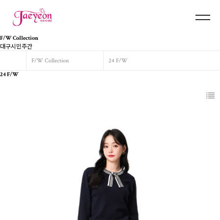
F/W Collection
대구시민주간
F/W Collection
24 F/W
24 F/W