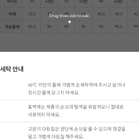
44
55
66
77
44반
55반
66반
사이즈
35.5
37
38
38
40.5
40.5
42
어깨
Drag from side to side.
83.5
86
89
91
94
96.5
99
가슴둘레
세탁 안내
30℃ 미만의 물에 가볍게 손세탁하여 주시고
삶거나
장시간 물에 담그지 마세요.
표백제는 제품의 손상과 탈색을 유발하오니
절대로
사용하지 마세요.
고온의 다림질은 원단에 손상을 줄 수 있으며
헝겊을
덮고 가볍게 다림질 해주세요.