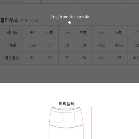
Drag from side to side.
블라우스
(단위 : cm)
44
55
66
77
44반
55반
66반
사이즈
35.5
37
38
38
40.5
40.5
42
어깨
86
89
97
94
96
99
101
가슴둘레