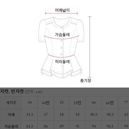
자켓, 반자켓
(단위 : cm)
44
55
66
77
44반
55반
66반
사이즈
35.5
37
38
38
40.5
40.5
42
어깨
83.5
86
89
91
94
96.5
99
가슴둘레