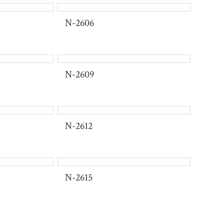
N-2606
N-2609
N-2612
품 출시
 라인을 주는 오피스룩
 수 있는 유니폼, 재연어패럴이 함께 합니다.
N-2615