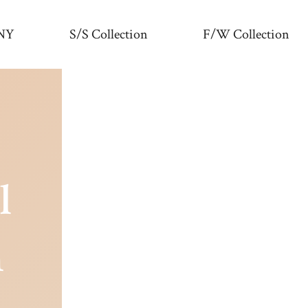
NY
S/S Collection
F/W Collection
l
n