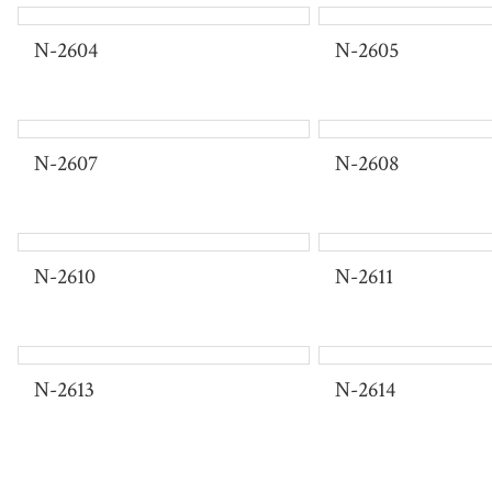
View more
N-2604
N-2605
N-2607
N-2608
2026 SS Collection
N-2610
N-2611
재연어패럴 신상
착용감이 좋은 슬림한 핏감의
불편함은 없애고 편안함을 느낄
N-2613
N-2614
View more