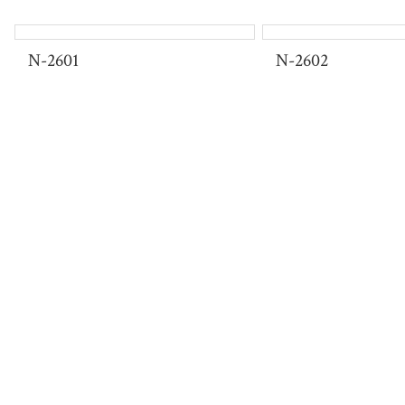
불편함은 없애고 편안함을 느낄
N-2601
N-2602
View more
2026 SS Collection
재연어패럴 신상
착용감이 좋은 슬림한 핏감의
불편함은 없애고 편안함을 느낄